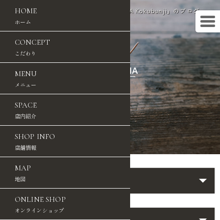
海老名市のジェラート店「GELATERIA Kokubunji」のブログ
HOME
ホーム
CONCEPT
こだわり
MENU
メニュー
SPACE
店内紹介
SHOP INFO
店舗情報
MAP
カテゴリ
地図
ONLINE SHOP
オンラインショップ